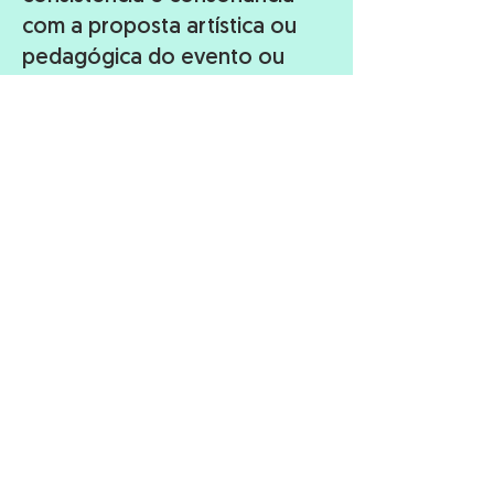
com a proposta artística ou
pedagógica do evento ou
espetáculo.
Sabemos que a acessibilidade
não pode começar apenas no
dia do evento. Por isso,
produzimos
comunicação
acessível e inclusiva
: convites
acessíveis, treinamentos de
acessibilidade em redes sociais
e sensibilização do receptivo
do evento.
Haverá sempre uma maneira
de tornar seu espetáculo mais